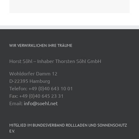
WIR VERWIRKLICHEN IHRE TRÄUME
Horst Söhl – Inhaber Thorsten Söhl GmbH
Wohldorfer Damm 12
D-22395 Hamburg
Telefon: +49 (0)40 643 10 01
Fax: +49 (0)40 645 23 31
Email:
info@soehl.net
MITGLIED IM BUNDESVERBAND ROLLLADEN UND SONNENSCHUTZ
E.V.