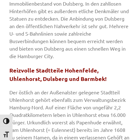
Immobilienbestand von Dulsberg. In den zahllosen
Hinterhöfen gibt es außerdem etliche Denkmäler und
Statuen zu entdecken. Die Anbindung von Dulsberg
an den öffentlichen Nahverkehr ist sehr gut. Mehrere
U- und S-Bahnlinien sowie zahlreiche
Busverbindungen können bequem erreicht werden
und bieten von Dulsberg aus einen schnellen Weg in
die Hamburger City.
Reizvolle Stadtteile Hohenfelde,
Uhlenhorst, Dulsberg und Barmbek!
Der östlich an der Außenalster gelegene Stadtteil
Uhlenhorst gehört ebenfalls zum Verwaltungsbezirk
Hamburg-Nord. Auf einer Fläche von ungefähr 2,2
Quadratkilometern leben in Uhlenhorst etwa 16.000
Bürger. Urkundlich vorerst als Papenhude erwähnt,
Umschalten auf hohe Kontraste
kam Uhlenhorst (= Eulennest) bereits im Jahre 1608
Schrift vergrößern
zu seinem Namen, da in einem verlassenen Gehöft an