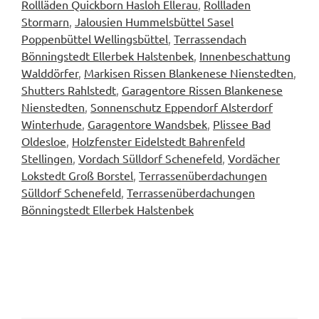
Rollläden Quickborn Hasloh Ellerau
,
Rollladen
Stormarn
,
Jalousien Hummelsbüttel Sasel
Poppenbüttel Wellingsbüttel
,
Terrassendach
Bönningstedt Ellerbek Halstenbek
,
Innenbeschattung
Walddörfer
,
Markisen Rissen Blankenese Nienstedten
,
Shutters Rahlstedt
,
Garagentore Rissen Blankenese
Nienstedten
,
Sonnenschutz Eppendorf Alsterdorf
Winterhude
,
Garagentore Wandsbek
,
Plissee Bad
Oldesloe
,
Holzfenster Eidelstedt Bahrenfeld
Stellingen
,
Vordach Sülldorf Schenefeld
,
Vordächer
Lokstedt Groß Borstel
,
Terrassenüberdachungen
Sülldorf Schenefeld
,
Terrassenüberdachungen
Bönningstedt Ellerbek Halstenbek