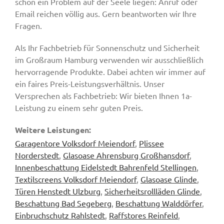
schon ein Problem auf der Seele liegen: Anruf oder
Email reichen völlig aus. Gern beantworten wir Ihre
Fragen.
Als Ihr Fachbetrieb für Sonnenschutz und Sicherheit
im Großraum Hamburg verwenden wir ausschließlich
hervorragende Produkte. Dabei achten wir immer auf
ein faires Preis-Leistungsverhältnis. Unser
Versprechen als Fachbetrieb: Wir bieten Ihnen 1a-
Leistung zu einem sehr guten Preis.
Weitere Leistungen:
Garagentore Volksdorf Meiendorf
,
Plissee
Norderstedt
,
Glasoase Ahrensburg Großhansdorf
,
Innenbeschattung Eidelstedt Bahrenfeld Stellingen
,
Textilscreens Volksdorf Meiendorf
,
Glasoase Glinde
,
Türen Henstedt Ulzburg
,
Sicherheitsrollläden Glinde
,
Beschattung Bad Segeberg
,
Beschattung Walddörfer
,
Einbruchschutz Rahlstedt
,
Raffstores Reinfeld
,