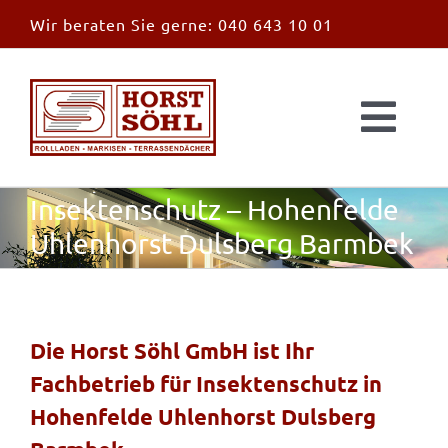
Zum
Wir beraten Sie gerne:
040 643 10 01
Inhalt
springen
Togg
Navi
Start
Insektenschutz – Hohenfelde
Uhlenhorst Dulsberg Barmbek
News
Markisen
Die Horst Söhl GmbH ist Ihr
Fachbetrieb für Insektenschutz in
Überdachungen
Hohenfelde Uhlenhorst Dulsberg
Außen & Innen