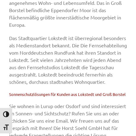
angenehmes Wohn- und Lebensumfeld. Das in Groß
Borstel befindliche Eppendorfer Moor ist das
flächenmäßig größte innerstädtische Moorgebiet in
Europa.
Das Stadtquartier Lokstedt ist überregional besonders
als Medienstandort bekannt. Die Die Fernsehabteilung
vom Norddeutschen Rundfunk hat ihren Standort in
Lokstedt. Seit vielen Jahrzehnten wird jeden Abend
aus den Fernsehstudios Lokstedt die Tagesschau
ausgestrahlt. Lokstedt beeindruckt fernerhin als
schönes, durchaus stadtnahes Wohnquartier.
Sonnenschutzlösungen für Kunden aus Lokstedt und Groß Borstel
Sie wohnen in Lurup oder Osdorf und sind interessiert
an Sonnen- und Sichtschutz? Rufen Sie uns an oder
Umschalten auf hohe Kontraste
schicken Sie uns eine Email. Wir freuen uns auf das
Gespräch mit Ihnen! Die Horst Soehl GmbH hat für
Schrift vergrößern
jedwede Fragestellungen die richtige Lösung.