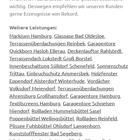
wichtig. Deswegen empfehlen wir unseren Kunden
gerne Erzeugnisse von Rekord.
Weitere Leistungen:
Markisen Hamburg
,
Glasoase Bad Oldesloe
,
Terrassenüberdachungen Reinbek
,
Garagentore
Quickborn Hasloh Ellerau
,
Deckenlauftor Rahlstedt
,
Terrassendach Lokstedt Groß Borstel
,
Innenbeschattung Sülldorf Schenefeld
,
Sonnenschutz
Trittau
,
Einbruchschutz Ammersbek
,
Holzfenster
Eppendorf Alsterdorf Winterhude
,
Vordächer
Volksdorf Meiendorf
,
Terrassenüberdachungen
Ahrensburg Großhansdorf
,
Garagentore Hamburg
,
Textilscreens Hamburg
,
Garagentore Schnelsen
Niendorf
,
Rollladen Hummelsbüttel Sasel
Poppenbüttel Wellingsbüttel
,
Rollladen Reinfeld
,
Plissee Fuhlsbüttel Ohlsdorf Langenhorn
,
Kunststofffenster Bad Segeberg
,