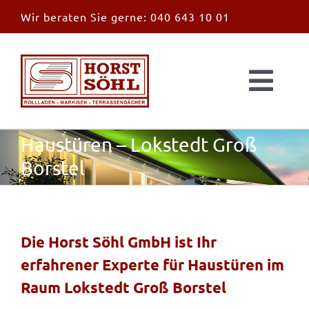
Zum
Wir beraten Sie gerne:
040 643 10 01
Inhalt
springen
Togg
Navi
Start
Haustüren – Lokstedt Groß
Borstel
News
Markisen
Die Horst Söhl GmbH ist Ihr
erfahrener Experte für Haustüren im
Überdachungen
Raum Lokstedt Groß Borstel
Außen & Innen