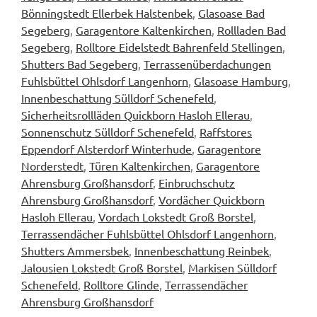
Bönningstedt Ellerbek Halstenbek
,
Glasoase Bad
Segeberg
,
Garagentore Kaltenkirchen
,
Rollladen Bad
Segeberg
,
Rolltore Eidelstedt Bahrenfeld Stellingen
,
Shutters Bad Segeberg
,
Terrassenüberdachungen
Fuhlsbüttel Ohlsdorf Langenhorn
,
Glasoase Hamburg
,
Innenbeschattung Sülldorf Schenefeld
,
Sicherheitsrollläden Quickborn Hasloh Ellerau
,
Sonnenschutz Sülldorf Schenefeld
,
Raffstores
Eppendorf Alsterdorf Winterhude
,
Garagentore
Norderstedt
,
Türen Kaltenkirchen
,
Garagentore
Ahrensburg Großhansdorf
,
Einbruchschutz
Ahrensburg Großhansdorf
,
Vordächer Quickborn
Hasloh Ellerau
,
Vordach Lokstedt Groß Borstel
,
Terrassendächer Fuhlsbüttel Ohlsdorf Langenhorn
,
Shutters Ammersbek
,
Innenbeschattung Reinbek
,
Jalousien Lokstedt Groß Borstel
,
Markisen Sülldorf
Schenefeld
,
Rolltore Glinde
,
Terrassendächer
Ahrensburg Großhansdorf