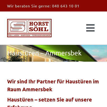
Zum
Wir beraten Sie gerne:
040 643 10 01
Inhalt
springen
Togg
Navi
Start
Haustüren – Ammersbek
News
Markisen
Wir sind Ihr Partner für Haustüren im
Raum Ammersbek
Überdachungen
Haustüren – setzen Sie auf unsere
Außen & Innen