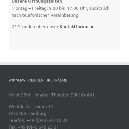
Unsere Öffnungszeiten
Montag – Freitag: 9.00 bis 17.00 Uhr, zusätzlich
nach telefonischer Vereinbarung
24 Stunden über unser
Kontaktformular
WIR VERWIRKLICHEN IHRE TRÄUME
Horst Söhl – Inhaber Thorsten Söhl GmbH
Wohldorfer Damm 12
D-22395 Hamburg
Telefon: +49 (0)40 643 10 01
Fax: +49 (0)40 645 23 31