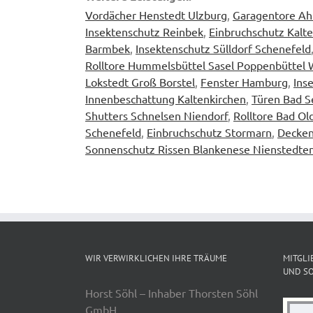
Vordächer Henstedt Ulzburg
,
Garagentore Ah
Insektenschutz Reinbek
,
Einbruchschutz Kalt
Barmbek
,
Insektenschutz Sülldorf Schenefeld
Rolltore Hummelsbüttel Sasel Poppenbüttel W
Lokstedt Groß Borstel
,
Fenster Hamburg
,
Ins
Innenbeschattung Kaltenkirchen
,
Türen Bad 
Shutters Schnelsen Niendorf
,
Rolltore Bad Ol
Schenefeld
,
Einbruchschutz Stormarn
,
Decken
Sonnenschutz Rissen Blankenese Nienstedte
WIR VERWIRKLICHEN IHRE TRÄUME
MITGLI
UND SO
Horst Söhl – Inhaber Thorsten Söhl
GmbH