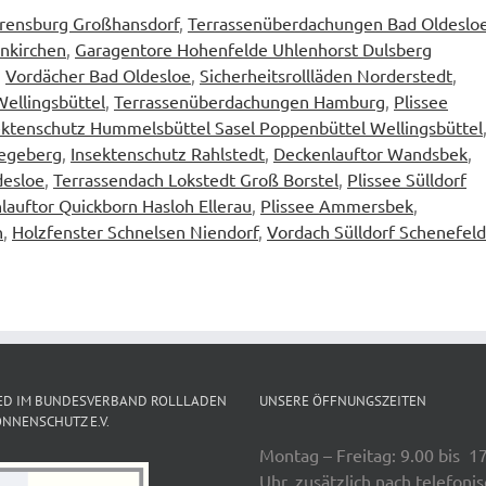
rensburg Großhansdorf
,
Terrassenüberdachungen Bad Oldeslo
enkirchen
,
Garagentore Hohenfelde Uhlenhorst Dulsberg
,
Vordächer Bad Oldesloe
,
Sicherheitsrollläden Norderstedt
,
ellingsbüttel
,
Terrassenüberdachungen Hamburg
,
Plissee
ektenschutz Hummelsbüttel Sasel Poppenbüttel Wellingsbüttel
Segeberg
,
Insektenschutz Rahlstedt
,
Deckenlauftor Wandsbek
,
desloe
,
Terrassendach Lokstedt Groß Borstel
,
Plissee Sülldorf
lauftor Quickborn Hasloh Ellerau
,
Plissee Ammersbek
,
n
,
Holzfenster Schnelsen Niendorf
,
Vordach Sülldorf Schenefeld
ED IM BUNDESVERBAND ROLLLADEN
UNSERE ÖFFNUNGSZEITEN
NNENSCHUTZ E.V.
Montag – Freitag: 9.00 bis 1
Uhr, zusätzlich nach telefoni