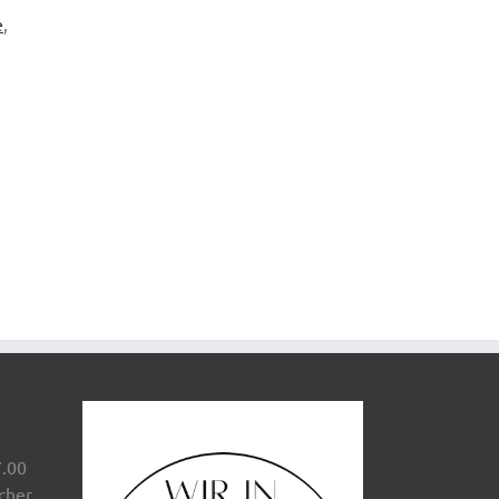
e
,
,
7.00
scher