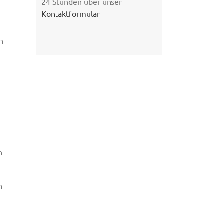
24 Stunden über unser
Kontaktformular
n
h
n